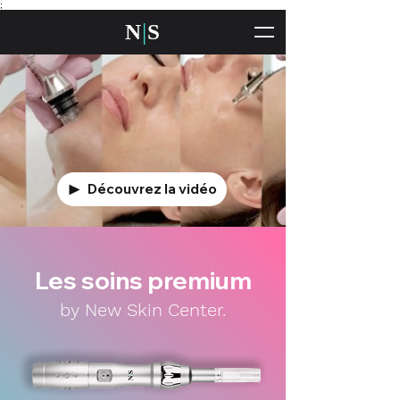
;
|
N
S
Découvrez la vidéo
Les soins premium
by New Skin Center.